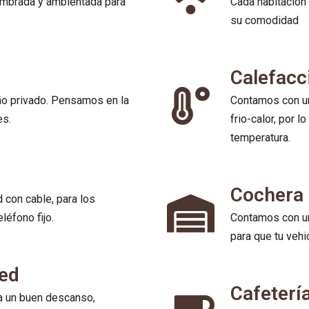
ombrada y ambientada para
Cada habitación
su comodidad
Calefacc
ño privado. Pensamos en la
Contamos con un
es.
frio-calor, por 
temperatura.
Cochera 
 con cable, para los
éfono fijo.
Contamos con un
para que tu vehi
ped
Cafeterí
a un buen descanso,