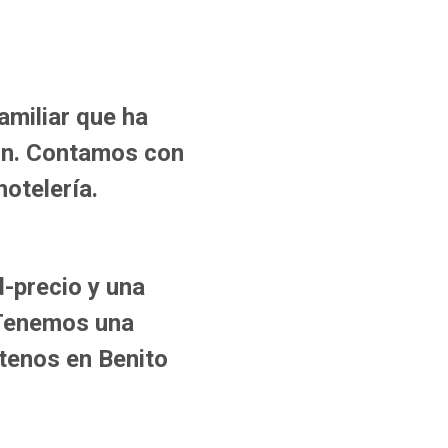
amiliar que ha
ón. Contamos con
hotelería.
d-precio y una
 Tenemos una
ítenos en Benito