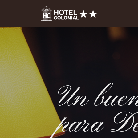
Un bue
para De