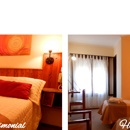
monial
Ha